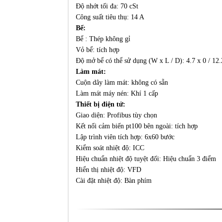
Độ nhớt tối đa: 70 cSt
Công suất tiêu thụ: 14 A
Bể:
Bể : Thép không gỉ
Vỏ bể: tích hợp
Độ mở bể có thể sử dụng (W x L / D): 4.7 x 0 / 12.
Làm mát:
Cuộn dây làm mát: không có sẵn
Làm mát máy nén: Khí 1 cấp
Thiết bị điện tử:
Giao diện: Profibus tùy chọn
Kết nối cảm biến pt100 bên ngoài: tích hợp
Lập trình viên tích hợp: 6x60 bước
Kiểm soát nhiệt độ: ICC
Hiệu chuẩn nhiệt độ tuyệt đối: Hiệu chuẩn 3 điểm
Hiển thị nhiệt độ: VFD
Cài đặt nhiệt độ: Bàn phím