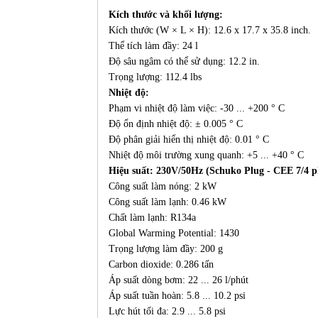
Kích thước và khối lượng:
Kích thước (W × L × H): 12.6 x 17.7 x 35.8 inch.
Thể tích làm đầy: 24 l
Độ sâu ngâm có thể sử dụng: 12.2 in.
Trọng lượng: 112.4 lbs
Nhiệt độ:
Phạm vi nhiệt độ làm việc: -30 ... +200 ° C
Độ ổn định nhiệt độ: ± 0.005 ° C
Độ phân giải hiển thị nhiệt độ: 0.01 ° C
Nhiệt độ môi trường xung quanh: +5 ... +40 ° C
Hiệu suất:
230V/50Hz (Schuko Plug - CEE 7/4 p
Công suất làm nóng: 2 kW
Công suất làm lạnh: 0.46 kW
Chất làm lạnh: R134a
Global Warming Potential: 1430
Trọng lượng làm đầy: 200 g
Carbon dioxide: 0.286 tấn
Áp suất dòng bơm: 22 ... 26 l/phút
Áp suất tuần hoàn: 5.8 ... 10.2 psi
Lực hút tối đa: 2.9 ... 5.8 psi