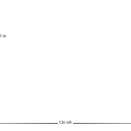
2 in.
Chi tiết