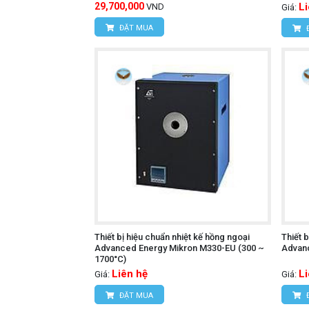
29,700,000
L
VND
Giá:
ĐẶT MUA
Thiết bị hiệu chuẩn nhiệt kế hồng ngoại
Thiết 
Advanced Energy Mikron M330-EU (300 ~
Advanc
1700°C)
Liên hệ
L
Giá:
Giá:
ĐẶT MUA