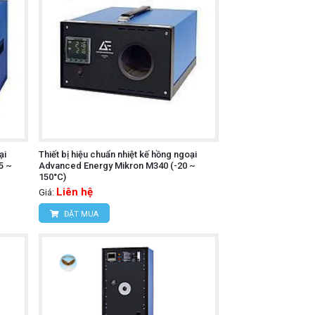
ại
Thiết bị hiệu chuẩn nhiệt kế hồng ngoại
5 ~
Advanced Energy Mikron M340 (-20 ~
150°C)
Liên hệ
Giá:
ĐẶT MUA