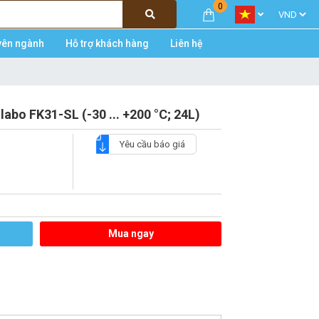
0
yên ngành
Hỗ trợ khách hàng
Liên hệ
labo FK31-SL (-30 ... +200 °C; 24L)
Yêu cầu báo giá
Mua ngay