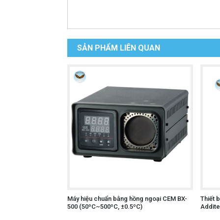
SẢN PHẨM LIÊN QUAN
Máy hiệu chuẩn bằng hồng ngoại CEM BX-
Thiết 
500 (50ºC~500ºC, ±0.5ºC)
Addite