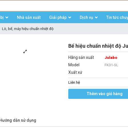
bị
Nhà sản xuất
Giải pháp
Dịch vụ
Tin tức chu
Lò, bể, máy hiệu chuẩn nhiệt độ
Bể hiệu chuẩn nhiệt độ Ju
Hãng sản xuất
Julabo
Model
FK31-SL
Xuất xứ
Liên hệ
Thêm vào giỏ hàng
/Hướng dẫn sử dụng