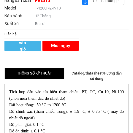
Hãng sản xuất
PRESYS
Yêu cầu báo giá
Model
T-1200P-2-IN10
Bảo hành
12 Tháng
Xuất xứ
Bra-xin
Liên hệ
Thêm
vào
Mua ngay
giỏ
hàng
THÔNG SỐ KỸ THUẬT
Catalog/datasheet/Hướng dẫn
sử dụng
Tích hợp đầu vào tín hiệu tham chiếu: PT, TC, Cu-10, Ni-100
(chọn mua thêm đầu đo nhiệt độ)
Dải hoạt động: 50 °C to 1200 °C
Độ chính xác (tham chiếu trong): ± 1.9 °C; ± 0.75 °C ( máy đo
nhiệt độ ngoài)
Độ phân giải: 0.1 °C
Độ ổn định: ± 0.1 °C