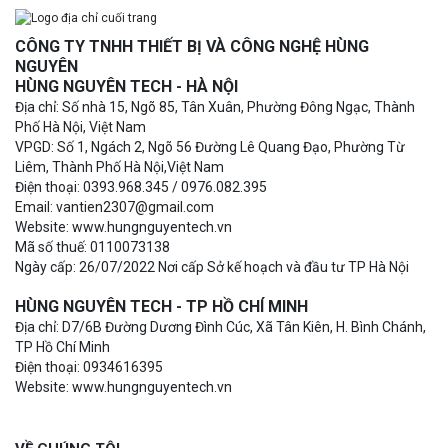
CÔNG TY TNHH THIẾT BỊ VÀ CÔNG NGHỆ HÙNG
NGUYÊN
HÙNG NGUYÊN TECH - HÀ NỘI
Địa chỉ: Số nhà 15, Ngõ 85, Tân Xuân, Phường Đông Ngạc, Thành
Phố Hà Nội, Việt Nam
VPGD: Số 1, Ngách 2, Ngõ 56 Đường Lê Quang Đạo, Phường Từ
Liêm, Thành Phố Hà Nội,Việt Nam
Điện thoại: 0393.968.345 / 0976.082.395
Email: vantien2307@gmail.com
Website: www.hungnguyentech.vn
Mã số thuế: 0110073138
Ngày cấp: 26/07/2022 Nơi cấp Sở kế hoạch và đầu tư TP Hà Nội
HÙNG NGUYÊN TECH - TP HỒ CHÍ MINH
Địa chỉ: D7/6B Đường Dương Đình Cúc, Xã Tân Kiên, H. Bình Chánh,
TP Hồ Chí Minh
Điện thoại: 0934616395
Website: www.hungnguyentech.vn