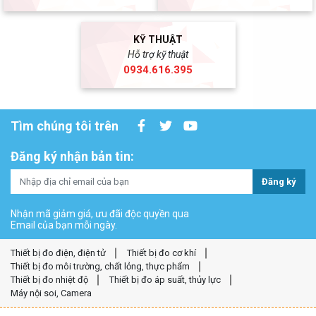
KỸ THUẬT
Hỗ trợ kỹ thuật
0934.616.395
Tìm chúng tôi trên
Đăng ký nhận bản tin:
Đăng ký
Nhận mã giảm giá, ưu đãi độc quyền qua
Email của bạn mỗi ngày.
Thiết bị đo điện, điện tử
Thiết bị đo cơ khí
Thiết bị đo môi trường, chất lỏng, thực phẩm
Thiết bị đo nhiệt độ
Thiết bị đo áp suất, thủy lực
Máy nội soi, Camera