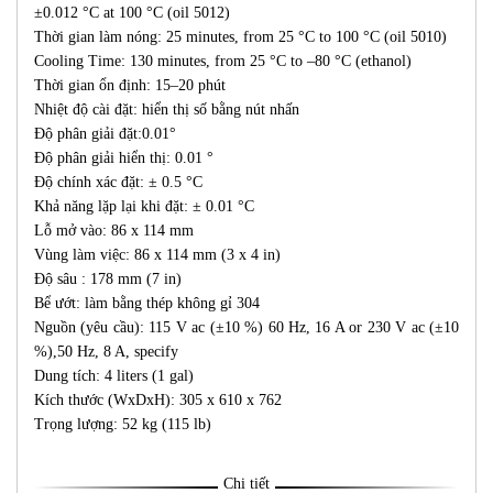
±0.012 °C at 100 °C (oil 5012)
Thời gian làm nóng: 25 minutes, from 25 °C to 100 °C (oil 5010)
Cooling Time: 130 minutes, from 25 °C to –80 °C (ethanol)
Thời gian ổn định: 15–20 phút
Nhiệt độ cài đặt: hiển thị số bằng nút nhấn
Độ phân giải đặt:0.01°
Độ phân giải hiển thị: 0.01 °
Độ chính xác đặt: ± 0.5 °C
Khả năng lặp lại khi đặt: ± 0.01 °C
Lỗ mở vào: 86 x 114 mm
Vùng làm việc: 86 x 114 mm (3 x 4 in)
Độ sâu : 178 mm (7 in)
Bể ướt: làm bằng thép không gỉ 304
Nguồn (yêu cầu): 115 V ac (±10 %) 60 Hz, 16 A or 230 V ac (±10
%),50 Hz, 8 A, specify
Dung tích: 4 liters (1 gal)
Kích thước (WxDxH): 305 x 610 x 762
Trọng lượng: 52 kg (115 lb)
Chi tiết