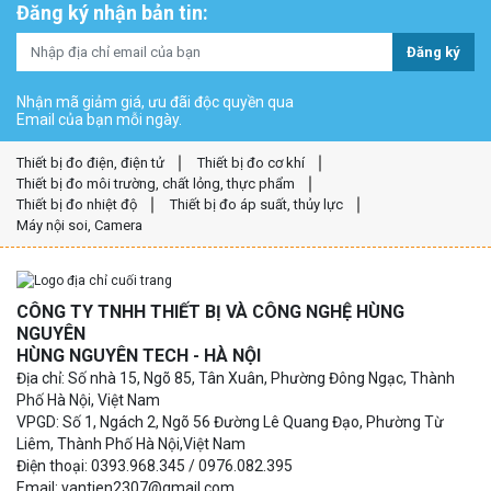
Đăng ký nhận bản tin:
Đăng ký
Nhận mã giảm giá, ưu đãi độc quyền qua
Email của bạn mỗi ngày.
Thiết bị đo điện, điện tử
Thiết bị đo cơ khí
Thiết bị đo môi trường, chất lỏng, thực phẩm
Thiết bị đo nhiệt độ
Thiết bị đo áp suất, thủy lực
Máy nội soi, Camera
CÔNG TY TNHH THIẾT BỊ VÀ CÔNG NGHỆ HÙNG
NGUYÊN
HÙNG NGUYÊN TECH - HÀ NỘI
Địa chỉ: Số nhà 15, Ngõ 85, Tân Xuân, Phường Đông Ngạc, Thành
Phố Hà Nội, Việt Nam
VPGD: Số 1, Ngách 2, Ngõ 56 Đường Lê Quang Đạo, Phường Từ
Liêm, Thành Phố Hà Nội,Việt Nam
Điện thoại: 0393.968.345 / 0976.082.395
Email: vantien2307@gmail.com