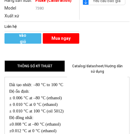
Hãng sản xuất
Fluke (Calibration)
Yêu cầu báo giá
Model
7380
Xuất xứ
Liên hệ
Thêm
vào
Mua ngay
giỏ
hàng
THÔNG SỐ KỸ THUẬT
Catalog/datasheet/Hướng dẫn
sử dụng
Dải tạo nhiệt: –80 °C to 100 °C
Độ ổn định:
± 0.006 °C at –80 °C (ethanol)
± 0.010 °C at 0 °C (ethanol)
± 0.010 °C at 100 °C (oil 5012)
Độ đồng nhất:
±0.008 °C at –80 °C (ethanol)
±0.012 °C at 0 °C (ethanol)