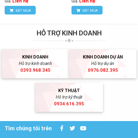
Liên hệ
Liên hệ
Giá:
Giá:
ĐẶT MUA
ĐẶT MUA
HỖ TRỢ KINH DOANH
KINH DOANH
KINH DOANH DỰ ÁN
Hỗ trợ kinh doanh
Hỗ trợ dự án
0393.968.345
0976.082.395
KỸ THUẬT
Hỗ trợ kỹ thuật
0934.616.395
Tìm chúng tôi trên