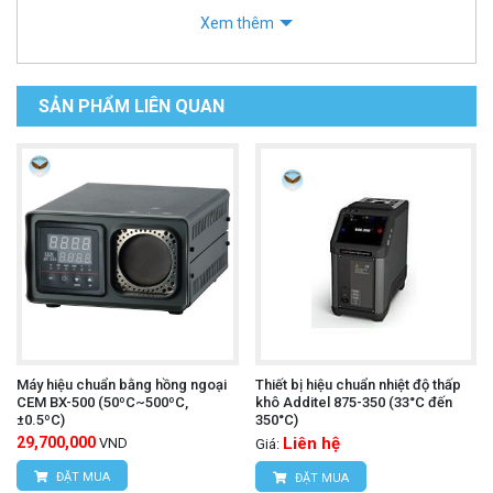
Xem thêm
SẢN PHẨM LIÊN QUAN
Máy hiệu chuẩn bằng hồng ngoại
Thiết bị hiệu chuẩn nhiệt độ thấp
CEM BX-500 (50ºC~500ºC,
khô Additel 875-350 (33°C đến
±0.5ºC)
350°C)
29,700,000
Liên hệ
VND
Giá:
ĐẶT MUA
ĐẶT MUA