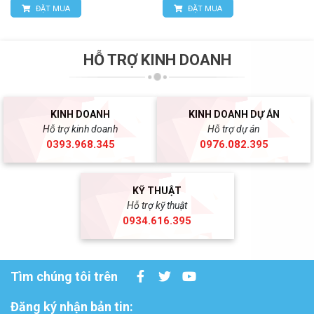
ĐẶT MUA
ĐẶT MUA
HỖ TRỢ KINH DOANH
KINH DOANH
KINH DOANH DỰ ÁN
Hỗ trợ kinh doanh
Hỗ trợ dự án
0393.968.345
0976.082.395
KỸ THUẬT
Hỗ trợ kỹ thuật
0934.616.395
Tìm chúng tôi trên
Đăng ký nhận bản tin: