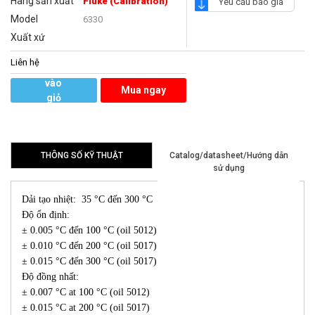
Hãng sản xuất
Fluke (Calibration)
Yêu cầu báo giá
Model
6330
Xuất xứ
Liên hệ
Thêm
vào
Mua ngay
giỏ
hàng
THÔNG SỐ KỸ THUẬT
Catalog/datasheet/Hướng dẫn
sử dụng
Dải tạo nhiệt: 35 °C đến 300 °C
Độ ổn định:
± 0.005 °C đến 100 °C (oil 5012)
± 0.010 °C đến 200 °C (oil 5017)
± 0.015 °C đến 300 °C (oil 5017)
Độ đồng nhất:
± 0.007 °C at 100 °C (oil 5012)
± 0.015 °C at 200 °C (oil 5017)