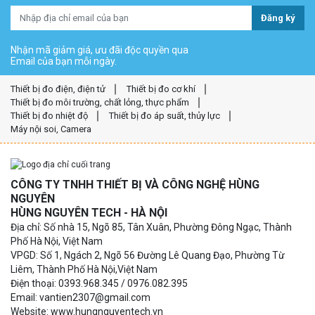
Đăng ký
Nhận mã giảm giá, ưu đãi độc quyền qua
Email của bạn mỗi ngày.
Thiết bị đo điện, điện tử
Thiết bị đo cơ khí
Thiết bị đo môi trường, chất lỏng, thực phẩm
Thiết bị đo nhiệt độ
Thiết bị đo áp suất, thủy lực
Máy nội soi, Camera
CÔNG TY TNHH THIẾT BỊ VÀ CÔNG NGHỆ HÙNG
NGUYÊN
HÙNG NGUYÊN TECH - HÀ NỘI
Địa chỉ: Số nhà 15, Ngõ 85, Tân Xuân, Phường Đông Ngạc, Thành
Phố Hà Nội, Việt Nam
VPGD: Số 1, Ngách 2, Ngõ 56 Đường Lê Quang Đạo, Phường Từ
Liêm, Thành Phố Hà Nội,Việt Nam
Điện thoại: 0393.968.345 / 0976.082.395
Email: vantien2307@gmail.com
Website: www.hungnguyentech.vn