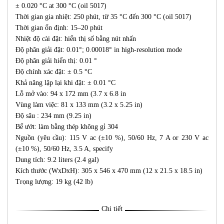
± 0.020 °C at 300 °C (oil 5017)
Thời gian gia nhiệt: 250 phút, từ 35 °C đến 300 °C (oil 5017)
Thời gian ổn định: 15–20 phút
Nhiệt độ cài đặt: hiển thị số bằng nút nhấn
Độ phân giải đặt: 0.01°; 0.00018° in high-resolution mode
Độ phân giải hiển thị: 0.01 °
Độ chính xác đặt: ± 0.5 °C
Khả năng lặp lại khi đặt: ± 0.01 °C
Lỗ mở vào: 94 x 172 mm (3.7 x 6.8 in
Vùng làm việc: 81 x 133 mm (3.2 x 5.25 in)
Độ sâu : 234 mm (9.25 in)
Bể ướt: làm bằng thép không gỉ 304
Nguồn (yêu cầu): 115 V ac (±10 %), 50/60 Hz, 7 A or 230 V ac
(±10 %), 50/60 Hz, 3.5 A, specify
Dung tích: 9.2 liters (2.4 gal)
Kích thước (WxDxH): 305 x 546 x 470 mm (12 x 21.5 x 18.5 in)
Trọng lượng: 19 kg (42 lb)
Chi tiết