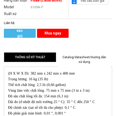
Hãng sản xuất
Fluke (Calibration)
Yêu cầu báo giá
Model
6109A-P
Xuất xứ
Liên hệ
Thêm
vào
Mua ngay
giỏ
hàng
THÔNG SỐ KỸ THUẬT
Catalog/datasheet/Hướng dẫn
sử dụng
(H X W X D): 382 mm x 242 mm x 400 mm
Trọng lượng: 16 kg (35 lb)
Thể tích chất lỏng: 2,5 lít (0,66 gallon)
Vùng làm việc chất lỏng: 75 mm x 75 mm (3 in x 3 in)
Độ sâu chất lỏng tối đa: 154 mm (6,1 in)
Dải đo (ở nhiệt độ môi trường 25 ° C): 35 ° C đến 250 ° C
Độ chính xác (sai số tối đa cho phép): 0,1 ° C
Độ phân giải màn hình: 0,01 °, 0,001 °