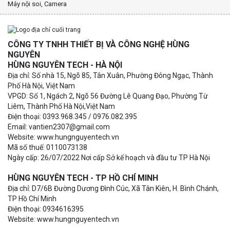
Máy nội soi, Camera
CÔNG TY TNHH THIẾT BỊ VÀ CÔNG NGHỆ HÙNG
NGUYÊN
HÙNG NGUYÊN TECH - HÀ NỘI
Địa chỉ: Số nhà 15, Ngõ 85, Tân Xuân, Phường Đông Ngạc, Thành
Phố Hà Nội, Việt Nam
VPGD: Số 1, Ngách 2, Ngõ 56 Đường Lê Quang Đạo, Phường Từ
Liêm, Thành Phố Hà Nội,Việt Nam
Điện thoại: 0393.968.345 / 0976.082.395
Email: vantien2307@gmail.com
Website: www.hungnguyentech.vn
Mã số thuế: 0110073138
Ngày cấp: 26/07/2022 Nơi cấp Sở kế hoạch và đầu tư TP Hà Nội
HÙNG NGUYÊN TECH - TP HỒ CHÍ MINH
Địa chỉ: D7/6B Đường Dương Đình Cúc, Xã Tân Kiên, H. Bình Chánh,
TP Hồ Chí Minh
Điện thoại: 0934616395
Website: www.hungnguyentech.vn