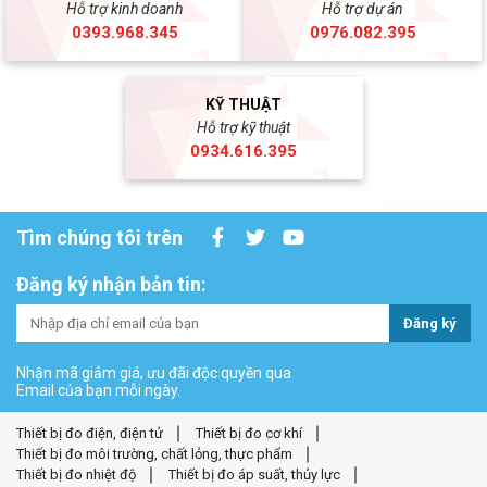
Hỗ trợ kinh doanh
Hỗ trợ dự án
0393.968.345
0976.082.395
KỸ THUẬT
Hỗ trợ kỹ thuật
0934.616.395
Tìm chúng tôi trên
Đăng ký nhận bản tin:
Đăng ký
Nhận mã giảm giá, ưu đãi độc quyền qua
Email của bạn mỗi ngày.
Thiết bị đo điện, điện tử
Thiết bị đo cơ khí
Thiết bị đo môi trường, chất lỏng, thực phẩm
Thiết bị đo nhiệt độ
Thiết bị đo áp suất, thủy lực