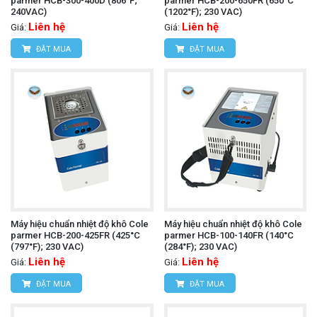
parmer HCB-300-400D (806°F;
parmer HCB-200-650FR (650°C
240VAC)
(1202°F); 230 VAC)
Liên hệ
Liên hệ
Giá:
Giá:
ĐẶT MUA
ĐẶT MUA
Máy hiệu chuẩn nhiệt độ khô Cole
Máy hiệu chuẩn nhiệt độ khô Cole
parmer HCB-200-425FR (425°C
parmer HCB-100-140FR (140°C
(797°F); 230 VAC)
(284°F); 230 VAC)
Liên hệ
Liên hệ
Giá:
Giá:
ĐẶT MUA
ĐẶT MUA