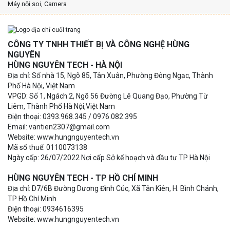
Máy nội soi, Camera
CÔNG TY TNHH THIẾT BỊ VÀ CÔNG NGHỆ HÙNG
NGUYÊN
HÙNG NGUYÊN TECH - HÀ NỘI
Địa chỉ: Số nhà 15, Ngõ 85, Tân Xuân, Phường Đông Ngạc, Thành
Phố Hà Nội, Việt Nam
VPGD: Số 1, Ngách 2, Ngõ 56 Đường Lê Quang Đạo, Phường Từ
Liêm, Thành Phố Hà Nội,Việt Nam
Điện thoại: 0393.968.345 / 0976.082.395
Email: vantien2307@gmail.com
Website: www.hungnguyentech.vn
Mã số thuế: 0110073138
Ngày cấp: 26/07/2022 Nơi cấp Sở kế hoạch và đầu tư TP Hà Nội
HÙNG NGUYÊN TECH - TP HỒ CHÍ MINH
Địa chỉ: D7/6B Đường Dương Đình Cúc, Xã Tân Kiên, H. Bình Chánh,
TP Hồ Chí Minh
Điện thoại: 0934616395
Website: www.hungnguyentech.vn