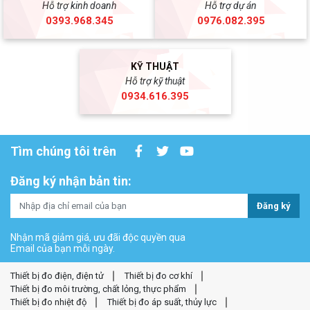
Hỗ trợ kinh doanh
Hỗ trợ dự án
0393.968.345
0976.082.395
KỸ THUẬT
Hỗ trợ kỹ thuật
0934.616.395
Tìm chúng tôi trên
Đăng ký nhận bản tin:
Đăng ký
Nhận mã giảm giá, ưu đãi độc quyền qua
Email của bạn mỗi ngày.
Thiết bị đo điện, điện tử
Thiết bị đo cơ khí
Thiết bị đo môi trường, chất lỏng, thực phẩm
Thiết bị đo nhiệt độ
Thiết bị đo áp suất, thủy lực