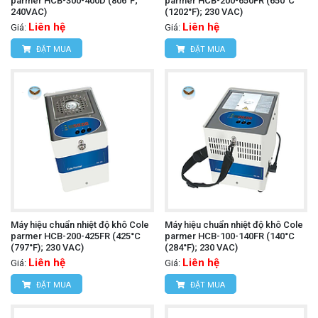
parmer HCB-300-400D (806°F;
parmer HCB-200-650FR (650°C
240VAC)
(1202°F); 230 VAC)
Liên hệ
Liên hệ
Giá:
Giá:
ĐẶT MUA
ĐẶT MUA
Máy hiệu chuẩn nhiệt độ khô Cole
Máy hiệu chuẩn nhiệt độ khô Cole
parmer HCB-200-425FR (425°C
parmer HCB-100-140FR (140°C
(797°F); 230 VAC)
(284°F); 230 VAC)
Liên hệ
Liên hệ
Giá:
Giá:
ĐẶT MUA
ĐẶT MUA