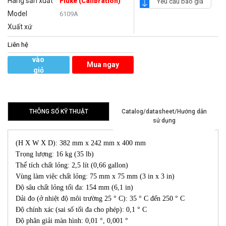
Hãng sản xuất
Fluke (Calibration)
Yêu cầu báo giá
Model
6109A
Xuất xứ
Liên hệ
Thêm
vào
Mua ngay
giỏ
hàng
THÔNG SỐ KỸ THUẬT
Catalog/datasheet/Hướng dẫn
sử dụng
(H X W X D): 382 mm x 242 mm x 400 mm
Trọng lượng: 16 kg (35 lb)
Thể tích chất lỏng: 2,5 lít (0,66 gallon)
Vùng làm việc chất lỏng: 75 mm x 75 mm (3 in x 3 in)
Độ sâu chất lỏng tối đa: 154 mm (6,1 in)
Dải đo (ở nhiệt độ môi trường 25 ° C): 35 ° C đến 250 ° C
Độ chính xác (sai số tối đa cho phép): 0,1 ° C
Độ phân giải màn hình: 0,01 °, 0,001 °