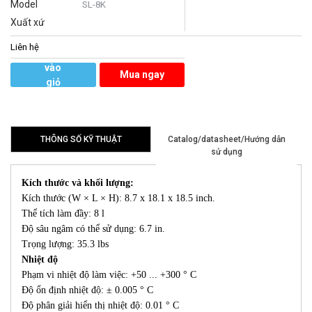
Model
SL-8K
Xuất xứ
Liên hệ
Thêm
vào
Mua ngay
giỏ
hàng
THÔNG SỐ KỸ THUẬT
Catalog/datasheet/Hướng dẫn
sử dụng
Kích thước và khối lượng:
Kích thước (W × L × H): 8.7 x 18.1 x 18.5 inch.
Thể tích làm đầy: 8 l
Độ sâu ngâm có thể sử dụng: 6.7 in.
Trọng lượng: 35.3 lbs
Nhiệt độ
Phạm vi nhiệt độ làm việc: +50 ... +300 ° C
Độ ổn định nhiệt độ: ± 0.005 ° C
Độ phân giải hiển thị nhiệt độ: 0.01 ° C