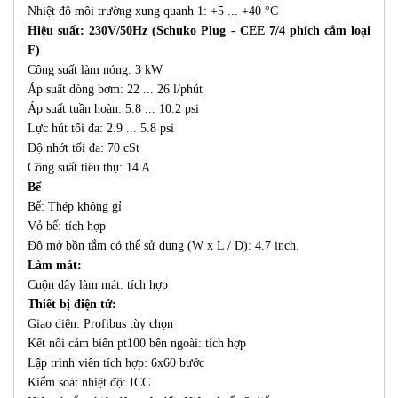
Nhiệt độ môi trường xung quanh 1: +5 ... +40 °C
Hiệu suất:
230V/50Hz (Schuko Plug - CEE 7/4 phích cắm loại
F)
Công suất làm nóng: 3 kW
Áp suất dòng bơm: 22 ... 26 l/phút
Áp suất tuần hoàn: 5.8 ... 10.2 psi
Lực hút tối đa: 2.9 ... 5.8 psi
Độ nhớt tối đa: 70 cSt
Công suất tiêu thụ: 14 A
Bể
Bể: Thép không gỉ
Vỏ bể: tích hợp
Độ mở bồn tắm có thể sử dụng (W x L / D): 4.7 inch.
Làm mát:
Cuộn dây làm mát: tích hợp
Thiết bị điện tử:
Giao diện: Profibus tùy chọn
Kết nối cảm biến pt100 bên ngoài: tích hợp
Lập trình viên tích hợp: 6x60 bước
Kiểm soát nhiệt độ: ICC