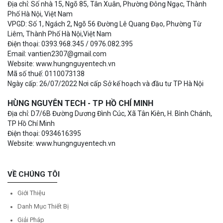
Địa chỉ: Số nhà 15, Ngõ 85, Tân Xuân, Phường Đông Ngạc, Thành
Phố Hà Nội, Việt Nam
VPGD: Số 1, Ngách 2, Ngõ 56 Đường Lê Quang Đạo, Phường Từ
Liêm, Thành Phố Hà Nội,Việt Nam
Điện thoại: 0393.968.345 / 0976.082.395
Email: vantien2307@gmail.com
Website: www.hungnguyentech.vn
Mã số thuế: 0110073138
Ngày cấp: 26/07/2022 Nơi cấp Sở kế hoạch và đầu tư TP Hà Nội
HÙNG NGUYÊN TECH - TP HỒ CHÍ MINH
Địa chỉ: D7/6B Đường Dương Đình Cúc, Xã Tân Kiên, H. Bình Chánh,
TP Hồ Chí Minh
Điện thoại: 0934616395
Website: www.hungnguyentech.vn
VỀ CHÚNG TÔI
Giới Thiệu
Danh Mục Thiết Bị
Giải Pháp