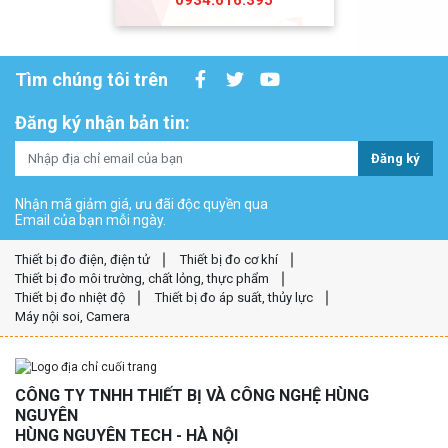
0934.616.395
Tìm chúng tôi trên
Đăng ký nhận bản tin:
Đăng ký
Nhận mã giảm giá, ưu đãi độc quyền qua
Email của bạn mỗi ngày.
Thiết bị đo điện, điện tử
Thiết bị đo cơ khí
Thiết bị đo môi trường, chất lỏng, thực phẩm
Thiết bị đo nhiệt độ
Thiết bị đo áp suất, thủy lực
Máy nội soi, Camera
CÔNG TY TNHH THIẾT BỊ VÀ CÔNG NGHỆ HÙNG
NGUYÊN
HÙNG NGUYÊN TECH - HÀ NỘI