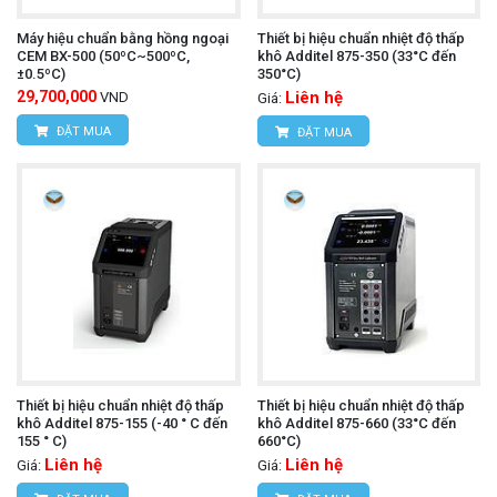
Máy hiệu chuẩn bằng hồng ngoại
Thiết bị hiệu chuẩn nhiệt độ thấp
CEM BX-500 (50ºC~500ºC,
khô Additel 875-350 (33°C đến
±0.5ºC)
350°C)
29,700,000
Liên hệ
VND
Giá:
ĐẶT MUA
ĐẶT MUA
Thiết bị hiệu chuẩn nhiệt độ thấp
Thiết bị hiệu chuẩn nhiệt độ thấp
khô Additel 875-155 (-40 ° C đến
khô Additel 875-660 (33°C đến
155 ° C)
660°C)
Liên hệ
Liên hệ
Giá:
Giá: