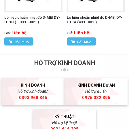
Lò hiệu chuẩn nhiệt độ D-MEI DY-
Lò hiệu chuẩn nhiệt độ D-MEI DY-
HT1D (-100℃~80℃)
HT1A (40℃-80℃)
Liên hệ
Liên hệ
Giá:
Giá:
ĐẶT MUA
ĐẶT MUA
HỖ TRỢ KINH DOANH
KINH DOANH
KINH DOANH DỰ ÁN
Hỗ trợ kinh doanh
Hỗ trợ dự án
0393.968.345
0976.082.395
KỸ THUẬT
Hỗ trợ kỹ thuật