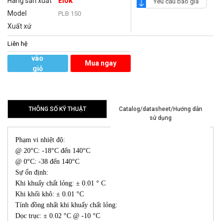
Hãng sản xuất
EiUK
Yêu cầu báo giá
Model
PLB 150
Xuất xứ
Liên hệ
Thêm
vào
Mua ngay
giỏ
hàng
THÔNG SỐ KỸ THUẬT
Catalog/datasheet/Hướng dẫn
sử dụng
Phạm vi nhiệt độ:
@ 20°C: -18°C đến 140°C
@ 0°C: -38 đến 140°C
Sự ổn định:
Khi khuấy chất lỏng: ± 0.01 ° C
Khi khối khô: ± 0.01 °C
Tính đồng nhất khi khuấy chất lỏng:
Dọc trục: ± 0.02 °C @ -10 °C