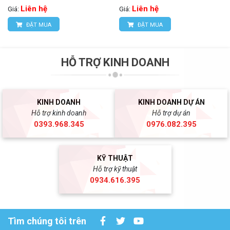
Liên hệ
Liên hệ
Giá:
Giá:
ĐẶT MUA
ĐẶT MUA
HỖ TRỢ KINH DOANH
KINH DOANH
KINH DOANH DỰ ÁN
Hỗ trợ kinh doanh
Hỗ trợ dự án
0393.968.345
0976.082.395
KỸ THUẬT
Hỗ trợ kỹ thuật
0934.616.395
Tìm chúng tôi trên