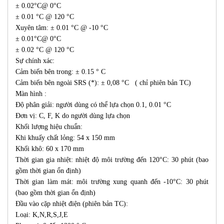
± 0.02°C@ 0°C
± 0.01 °C @ 120 °C
Xuyên tâm: ± 0.01 °C @ -10 °C
± 0.01°C@ 0°C
± 0.02 °C @ 120 °C
Sự chính xác:
Cảm biến bên trong: ± 0.15 ° C
Cảm biến bên ngoài SRS (*): ± 0,08 °C ( chỉ phiên bản TC)
Màn hình :
Độ phân giải: người dùng có thể lựa chọn 0.1, 0.01 °C
Đơn vị: C, F, K do người dùng lựa chọn
Khối lượng hiệu chuẩn:
Khi khuấy chất lỏng: 54 x 150 mm
Khối khô: 60 x 170 mm
Thời gian gia nhiệt: nhiệt độ môi trường đến 120°C: 30 phút (bao
gồm thời gian ổn định)
Thời gian làm mát: môi trường xung quanh đến -10°C: 30 phút
(bao gồm thời gian ổn định)
Đầu vào cặp nhiệt điện (phiên bản TC):
Loại: K,N,R,S,J,E