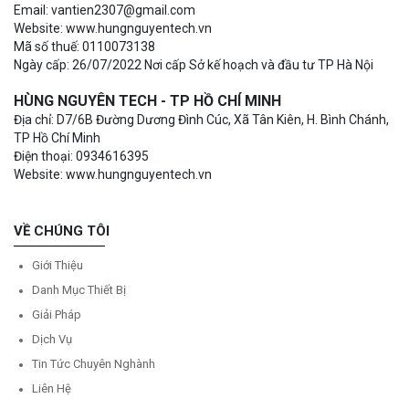
Email: vantien2307@gmail.com
Website: www.hungnguyentech.vn
Mã số thuế: 0110073138
Ngày cấp: 26/07/2022 Nơi cấp Sở kế hoạch và đầu tư TP Hà Nội
HÙNG NGUYÊN TECH - TP HỒ CHÍ MINH
Địa chỉ: D7/6B Đường Dương Đình Cúc, Xã Tân Kiên, H. Bình Chánh,
TP Hồ Chí Minh
Điện thoại: 0934616395
Website: www.hungnguyentech.vn
VỀ CHÚNG TÔI
Giới Thiệu
Danh Mục Thiết Bị
Giải Pháp
Dịch Vụ
Tin Tức Chuyên Nghành
Liên Hệ