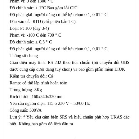
Phạm vi: 0 đến 1300 ° C
Độ chính xác: ± 1°C Bao gồm lỗi CJC
Độ phân giải: người dùng có thể lựa chọn 0.1, 0.01 ° C
Đầu vào của RTD (chỉ phiên bản TC):
Loại: Pt 100 (dây 3/4)
Phạm vi: -100 C đến 700 ° C
Độ chính xác: ± 0,3 ° C
Độ phân giải: người dùng có thể lựa chọn 0,1, 0,01 ° C
Thông số chung:
Giao diện máy tính: RS 232 theo tiêu chuẩn (bộ chuyển đổi UBS
được cung cấp dưới dạng tùy chọn) và bao gồm phần mềm EIUK
Kiểm tra chuyển đổi: Có
Ramp: có thể lập trình hoàn toàn
Trọng lượng: 8Kg
Kích thước: 160x340x330 mm
Yêu cầu nguồn điện: 115 o 230 V – 50/60 Hz
Công suất: 300VA
Lưu ý: * Yêu cầu cảm biến SRS và hiệu chuẩn phù hợp UKAS đặc
biệt. Không bao gồm độ lệch đầu ra