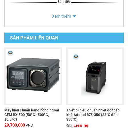
Chi tiết
Xem thêm
SẢN PHẨM LIÊN QUAN
Máy hiệu chuẩn bằng hồng ngoại
Thiết bị hiệu chuẩn nhiệt độ thấp
CEM BX-500 (50ºC~500ºC,
khô Additel 875-350 (33°C đến
±0.5ºC)
350°C)
29,700,000
Liên hệ
VND
Giá: