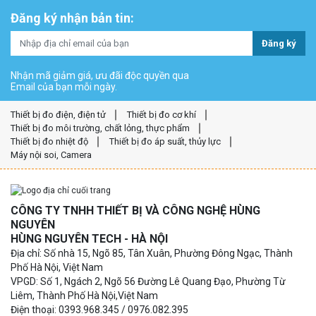
Đăng ký nhận bản tin:
Đăng ký
Nhận mã giảm giá, ưu đãi độc quyền qua
Email của bạn mỗi ngày.
Thiết bị đo điện, điện tử
Thiết bị đo cơ khí
Thiết bị đo môi trường, chất lỏng, thực phẩm
Thiết bị đo nhiệt độ
Thiết bị đo áp suất, thủy lực
Máy nội soi, Camera
CÔNG TY TNHH THIẾT BỊ VÀ CÔNG NGHỆ HÙNG
NGUYÊN
HÙNG NGUYÊN TECH - HÀ NỘI
Địa chỉ: Số nhà 15, Ngõ 85, Tân Xuân, Phường Đông Ngạc, Thành
Phố Hà Nội, Việt Nam
VPGD: Số 1, Ngách 2, Ngõ 56 Đường Lê Quang Đạo, Phường Từ
Liêm, Thành Phố Hà Nội,Việt Nam
Điện thoại: 0393.968.345 / 0976.082.395