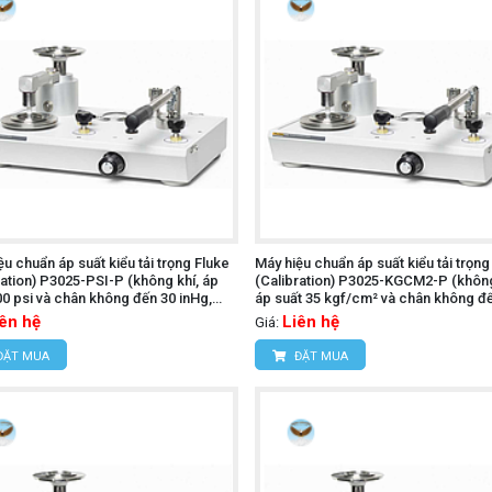
ệu chuẩn áp suất kiểu tải trọng Fluke
Máy hiệu chuẩn áp suất kiểu tải trọng
ration) P3025-PSI-P (không khí, áp
(Calibration) P3025-KGCM2-P (không
00 psi và chân không đến 30 inHg,
áp suất 35 kgf/cm² và chân không đ
i)
mmHg)
iên hệ
Liên hệ
Giá:
ĐẶT MUA
ĐẶT MUA