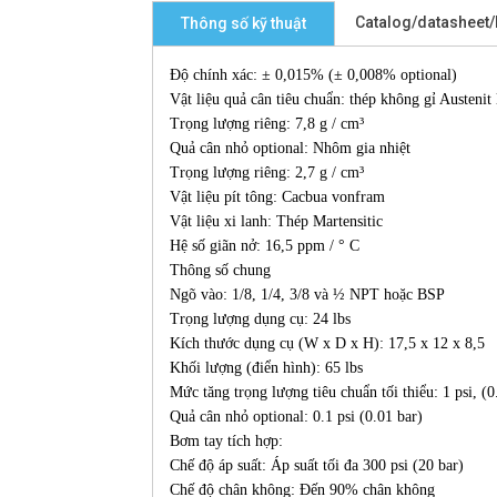
Catalog/datasheet
Thông số kỹ thuật
Độ chính xác: ± 0,015% (± 0,008% optional)
Vật liệu quả cân tiêu chuẩn: thép không gỉ Austenit 
Trọng lượng riêng: 7,8 g / cm³
Quả cân nhỏ optional: Nhôm gia nhiệt
Trọng lượng riêng: 2,7 g / cm³
Vật liệu pít tông: Cacbua vonfram
Vật liệu xi lanh: Thép Martensitic
Hệ số giãn nở: 16,5 ppm / ° C
Thông số chung
Ngõ vào: 1/8, 1/4, 3/8 và ½ NPT hoặc BSP
Trọng lượng dụng cụ: 24 lbs
Kích thước dụng cụ (W x D x H): 17,5 x 12 x 8,5
Khối lượng (điển hình): 65 lbs
Mức tăng trọng lượng tiêu chuẩn tối thiểu: 1 psi, (0
Quả cân nhỏ optional: 0.1 psi (0.01 bar)
Bơm tay tích hợp:
Chế độ áp suất: Áp suất tối đa 300 psi (20 bar)
Chế độ chân không: Đến 90% chân không