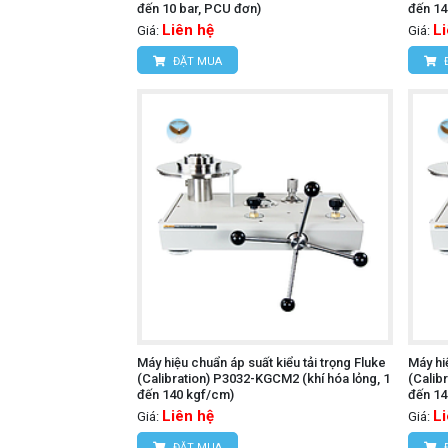
đến 10 bar, PCU đơn)
đến 1
Liên hệ
L
Giá:
Giá:
ĐẶT MUA
Máy hiệu chuẩn áp suất kiểu tải trọng Fluke
Máy hi
(Calibration) P3032-KGCM2 (khí hóa lỏng, 1
(Calib
đến 140 kgf/cm)
đến 14
Liên hệ
L
Giá:
Giá:
ĐẶT MUA