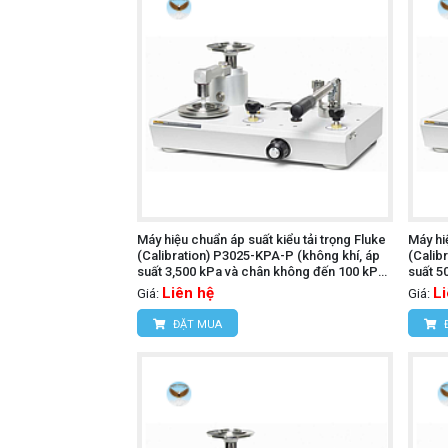
Máy hiệu chuẩn áp suất kiểu tải trọng Fluke
Máy hi
(Calibration) P3025-KPA-P (không khí, áp
(Calib
suất 3,500 kPa và chân không đến 100 kPa,
suất 5
PCU đôi)
PCU đô
Liên hệ
L
Giá:
Giá:
ĐẶT MUA