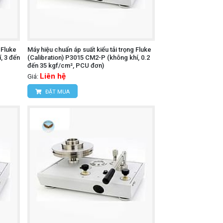
 Fluke
Máy hiệu chuẩn áp suất kiểu tải trọng Fluke
, 3 đến
(Calibration) P3015 CM2-P (không khí, 0.2
đến 35 kgf/cm², PCU đơn)
Liên hệ
Giá:
ĐẶT MUA