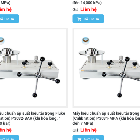
4 MPa)
đến 14,000 kPa)
iên hệ
Liên hệ
Giá:
ĐẶT MUA
ĐẶT MUA
ệu chuẩn áp suất kiểu tải trọng Fluke
Máy hiệu chuẩn áp suất kiểu tải trọng
ration) P3032-BAR (khí hóa lỏng, 1
(Calibration) P3031-MPA (khí hóa lỏn
0 bar)
đến 7 MPa)
iên hệ
Liên hệ
Giá:
ĐẶT MUA
ĐẶT MUA