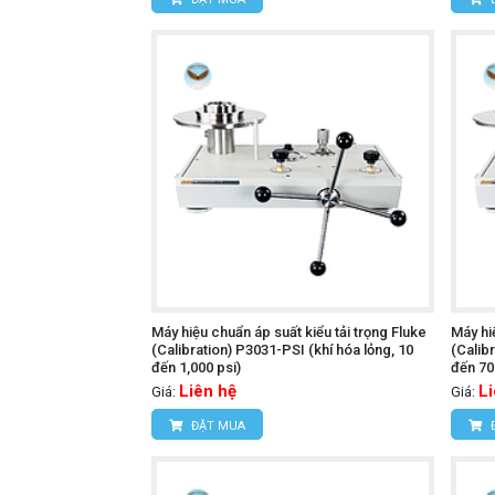
Máy hiệu chuẩn áp suất kiểu tải trọng Fluke
Máy hi
(Calibration) P3031-PSI (khí hóa lỏng, 10
(Calib
đến 1,000 psi)
đến 70
Liên hệ
L
Giá:
Giá:
ĐẶT MUA