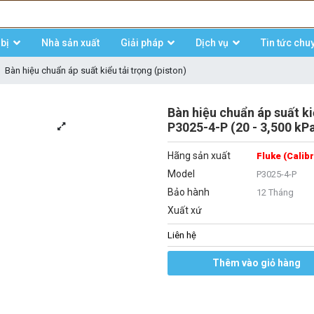
bị
Nhà sản xuất
Giải pháp
Dịch vụ
Tin tức chu
Bàn hiệu chuẩn áp suất kiểu tải trọng (piston)
Bàn hiệu chuẩn áp suất ki
P3025-4-P (20 - 3,500 kP
Hãng sản xuất
Fluke (Calib
Model
P3025-4-P
Bảo hành
12 Tháng
Xuất xứ
Liên hệ
Thêm vào giỏ hàng