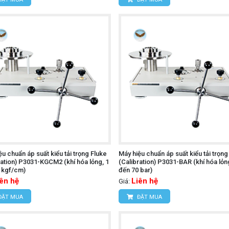
ệu chuẩn áp suất kiểu tải trọng Fluke
Máy hiệu chuẩn áp suất kiểu tải trọng
ration) P3031-KGCM2 (khí hóa lỏng, 1
(Calibration) P3031-BAR (khí hóa lỏng
 kgf/cm)
đến 70 bar)
iên hệ
Liên hệ
Giá:
ĐẶT MUA
ĐẶT MUA