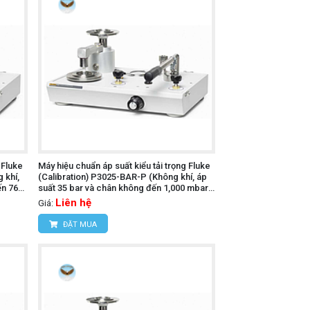
 Fluke
Máy hiệu chuẩn áp suất kiểu tải trọng Fluke
 khí,
(Calibration) P3025-BAR-P (Không khí, áp
ến 760
suất 35 bar và chân không đến 1,000 mbar,
PCU đôi)
Liên hệ
Giá:
ĐẶT MUA