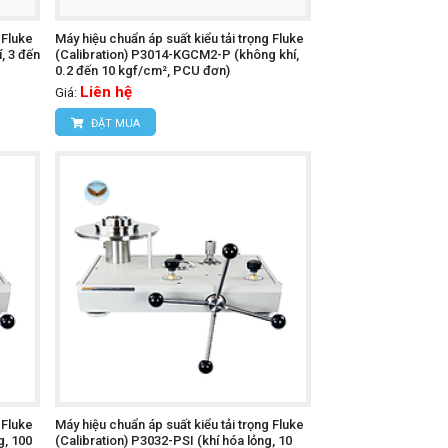
 Fluke
Máy hiệu chuẩn áp suất kiểu tải trọng Fluke
, 3 đến
(Calibration) P3014-KGCM2-P (không khí,
0.2 đến 10 kgf/cm², PCU đơn)
Liên hệ
Giá:
ĐẶT MUA
 Fluke
Máy hiệu chuẩn áp suất kiểu tải trọng Fluke
g, 100
(Calibration) P3032-PSI (khí hóa lỏng, 10