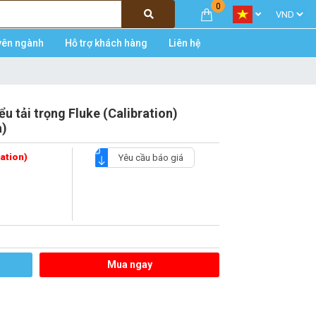
0
yên ngành
Hỗ trợ khách hàng
Liên hệ
ểu tải trọng Fluke (Calibration)
a)
ration)
Yêu cầu báo giá
Mua ngay