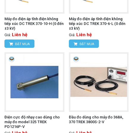
Máy đo điện áp tĩnh điện không
Máy đo điện áp tĩnh điện không
tiếp xúc DC TREK 370-10-H (0 đến
tiếp xúc DC TREK 370-6-L (0 đến
±3 kV)
±3 kV)
Liên hệ
Liên hệ
Giá:
Giá:
ĐẶT MUA
ĐẶT MUA
Điện cực độ nhạy cao dùng cho
Đầu đo dùng cho máy đo 368A,
máy đo model 325 TREK
370 TREK 3800S-2-V
PD1216P-V