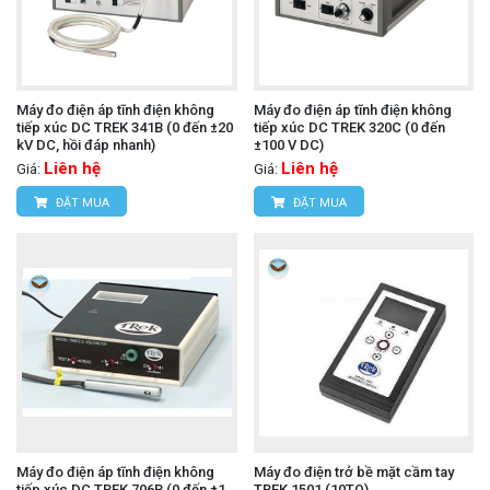
Máy đo điện áp tĩnh điện không
Máy đo điện áp tĩnh điện không
tiếp xúc DC TREK 341B (0 đến ±20
tiếp xúc DC TREK 320C (0 đến
kV DC, hồi đáp nhanh)
±100 V DC)
Liên hệ
Liên hệ
Giá:
Giá:
ĐẶT MUA
ĐẶT MUA
Máy đo điện áp tĩnh điện không
Máy đo điện trở bề mặt cầm tay
tiếp xúc DC TREK 706B (0 đến ±1
TREK 1501 (10TΩ)