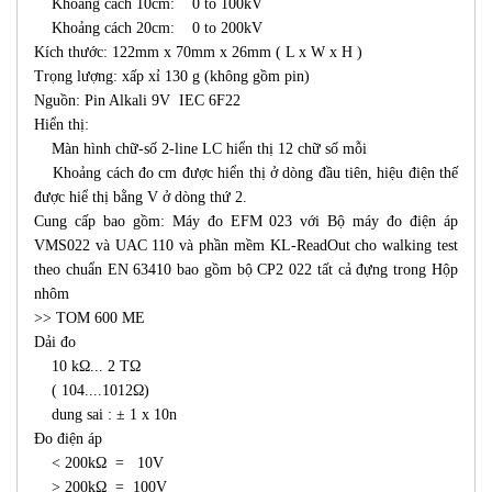
Khoảng cách 10cm: 0 to 100kV
Khoảng cách 20cm: 0 to 200kV
Kích thước: 122mm x 70mm x 26mm ( L x W x H )
Trọng lượng: xấp xỉ 130 g (không gồm pin)
Nguồn: Pin Alkali 9V IEC 6F22
Hiển thị:
Màn hình chữ-số 2-line LC hiển thị 12 chữ số mỗi
Khoảng cách đo cm được hiển thị ở dòng đầu tiên, hiệu điện thế
được hiể thị bằng V ở dòng thứ 2.
Cung cấp bao gồm: Máy đo EFM 023 với Bộ máy đo điện áp
VMS022 và UAC 110 và phần mềm KL-ReadOut cho walking test
theo chuẩn EN 63410 bao gồm bộ CP2 022 tất cả đựng trong Hộp
nhôm
>> TOM 600 ME
Dải đo
10 kΩ... 2 TΩ
( 104....1012Ω)
dung sai : ± 1 x 10n
Đo điện áp
< 200kΩ = 10V
> 200kΩ = 100V