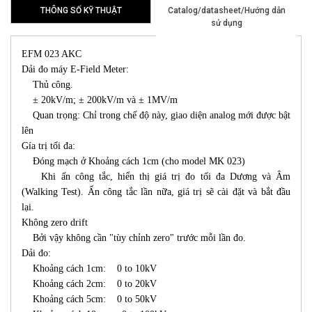
THÔNG SỐ KỸ THUẬT
Catalog/datasheet/Hướng dẫn
sử dụng
EFM 023 AKC
Dải đo máy E-Field Meter:
Thủ công.
± 20kV/m; ± 200kV/m và ± 1MV/m
Quan trọng: Chỉ trong chế độ này, giao diện analog mới được bật
lên
Gía trị tối đa:
Đóng mạch ở Khoảng cách 1cm (cho model MK 023)
Khi ấn công tắc, hiển thị giá trị đo tối đa Dương và Âm
(Walking Test). Ấn công tắc lần nữa, giá trị sẽ cài đặt và bắt đầu
lại.
Không zero drift
Bởi vậy không cần "tùy chỉnh zero" trước mỗi lần đo.
Dải đo:
Khoảng cách 1cm: 0 to 10kV
Khoảng cách 2cm: 0 to 20kV
Khoảng cách 5cm: 0 to 50kV