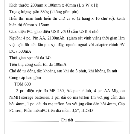
Kích thước: 200mm x 100mm x 40mm (L x W x H)
Trọng lượng: gần 380g (không gồm pin)
Hiển thị: màn hình hiển thị chữ và số (2 hàng x 16 chữ số), kênh
hiển thị 60mm x 15mm
Giao diện PC: giao diện USB với Ổ cắm USB S nhỏ
Nguồn: 4 pc. Pin AA, 2100mAh. (giám sát vĩnh viễn) thời gian làm
việc gần 6h nếu lần pin sạc đầy, nguồn ngoài với adapter chính 9V
DC / 300mA
Thời gian sạc: tối đa 14h
Tiêu thụ công suất: tối đa 100mA
Chế độ tự động tắt: khoảng sau khi đo 5 phút, khi không ấn nút
Cung cáp bao gồm
TOM 600
2 pc. điện cực đo ME 250, Adapter chính, 4 pc. AA Mignon
NiMH storage batteries, 1 pc. dải đo mạ teflon 1m với jug cắm đàn
hồi 4mm, 1 pc. dải đo mạ teflon 5m với jug cắm đàn hồi 4mm, Cáp
PC seri, Phần mềmPC trên đĩa mềm 3,5", HDSD
Chi tiết