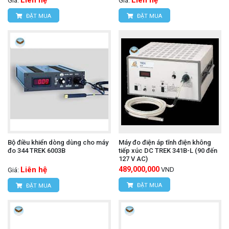
Liên hệ
Liên hệ
Giá:
Giá:
ĐẶT MUA
ĐẶT MUA
Bộ điều khiển dòng dùng cho máy
Máy đo điện áp tĩnh điện không
đo 344 TREK 6003B
tiếp xúc DC TREK 341B-L (90 đến
127 V AC)
Liên hệ
489,000,000
VND
Giá:
ĐẶT MUA
ĐẶT MUA