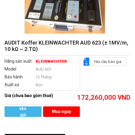
AUDIT Koffer KLEINWACHTER AUD 623 (± 1MV/m,
10 kΩ ~ 2 TΩ)
Hãng sản xuất
KLEINWACHTER
Yêu cầu báo giá
Model
AUD 623
Bảo hành
12 Tháng
Xuất xứ
Đức
Giá (chưa bao gồm thuế)
172,260,000
VND
Thêm
vào
Mua ngay
giỏ
hàng