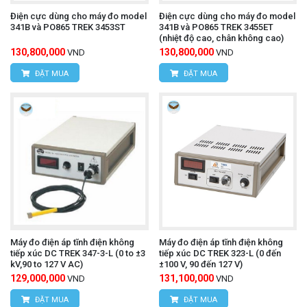
Điện cực dùng cho máy đo model
Điện cực dùng cho máy đo model
341B và PO865 TREK 3453ST
341B và PO865 TREK 3455ET
(nhiệt độ cao, chân không cao)
130,800,000
130,800,000
VND
VND
ĐẶT MUA
ĐẶT MUA
Máy đo điện áp tĩnh điện không
Máy đo điện áp tĩnh điện không
tiếp xúc DC TREK 347-3-L (0 to ±3
tiếp xúc DC TREK 323-L (0 đến
kV,90 to 127 V AC)
±100 V, 90 đến 127 V)
129,000,000
131,100,000
VND
VND
ĐẶT MUA
ĐẶT MUA