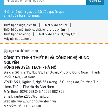
Đăng ký
Nhận mã giảm giá, ưu đãi độc quyền qua
Email của bạn mỗi ngày.
Thiết bị đo điện, điện tử
Thiết bị đo cơ khí
Thiết bị đo môi trường, chất lỏng, thực phẩm
Thiết bị đo nhiệt độ
Thiết bị đo áp suất, thủy lực
Máy nội soi, Camera
CÔNG TY TNHH THIẾT BỊ VÀ CÔNG NGHỆ HÙNG
NGUYÊN
HÙNG NGUYÊN TECH - HÀ NỘI
Địa chỉ: Số nhà 15, Ngõ 85, Tân Xuân, Phường Đông Ngạc, Thành
Phố Hà Nội, Việt Nam
VPGD: Số 1, Ngách 2, Ngõ 56 Đường Lê Quang Đạo, Phường Từ
Liêm, Thành Phố Hà Nội,Việt Nam
Điện thoại: 0393.968.345 / 0976.082.395
Email: vantien2307@gmail.com
Website: www.hungnguyentech.vn
Mã số thuế: 0110073138