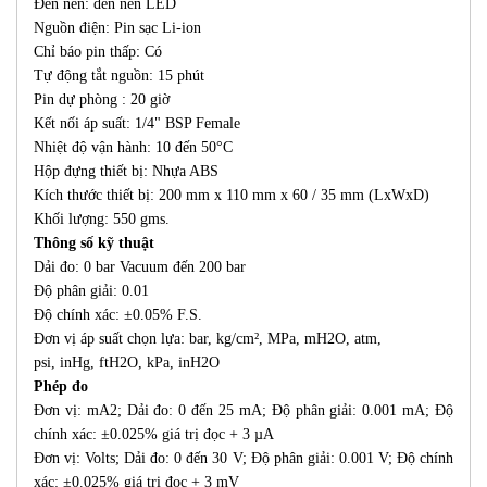
Đèn nền: đèn nền LED
Nguồn điện: Pin sạc Li-ion
Chỉ báo pin thấp: Có
Tự động tắt nguồn: 15 phút
Pin dự phòng : 20 giờ
Kết nối áp suất: 1/4" BSP Female
Nhiệt độ vận hành: 10 đến 50°C
Hộp đựng thiết bị: Nhựa ABS
Kích thước thiết bị: 200 mm x 110 mm x 60 / 35 mm (LxWxD)
Khối lượng: 550 gms.
Thông số kỹ thuật
Dải đo: 0 bar Vacuum đến 200 bar
Độ phân giải: 0.01
Độ chính xác: ±0.05% F.S.
Đơn vị áp suất chọn lựa: bar, kg/cm², MPa, mH2O, atm,
psi, inHg, ftH2O, kPa, inH2O
Phép đo
Đơn vị: mA2; Dải đo: 0 đến 25 mA; Độ phân giải: 0.001 mA; Độ
chính xác: ±0.025% giá trị đọc + 3 µA
Đơn vị: Volts; Dải đo: 0 đến 30 V; Độ phân giải: 0.001 V; Độ chính
xác: ±0.025% giá trị đọc + 3 mV