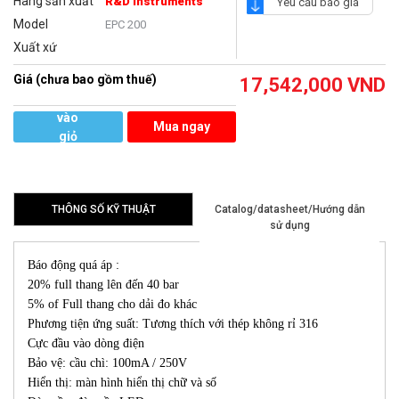
Hãng sản xuất
R&D Instruments
Yêu cầu báo giá
Model
EPC 200
Xuất xứ
Giá (chưa bao gồm thuế)
17,542,000
VND
Thêm
vào
Mua ngay
giỏ
hàng
THÔNG SỐ KỸ THUẬT
Catalog/datasheet/Hướng dẫn
sử dụng
Báo động quá áp :
20% full thang lên đến 40 bar
5% of Full thang cho dải đo khác
Phương tiện ứng suất: Tương thích với thép không rỉ 316
Cực đầu vào dòng điện
Bảo vệ: cầu chì: 100mA / 250V
Hiển thị: màn hình hiển thị chữ và số