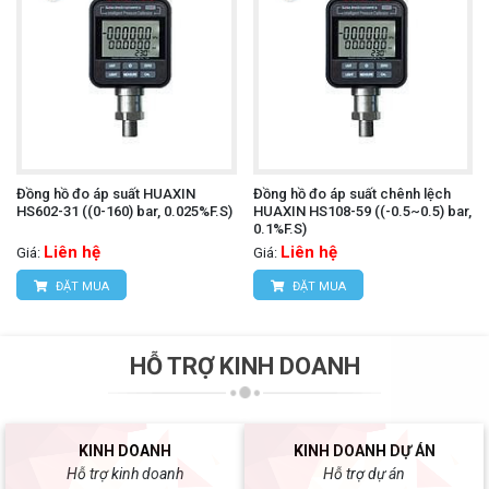
Đồng hồ đo áp suất HUAXIN
Đồng hồ đo áp suất chênh lệch
HS602-31 ((0-160) bar, 0.025%F.S)
HUAXIN HS108-59 ((-0.5~0.5) bar,
0.1%F.S)
Liên hệ
Liên hệ
Giá:
Giá:
ĐẶT MUA
ĐẶT MUA
HỖ TRỢ KINH DOANH
KINH DOANH
KINH DOANH DỰ ÁN
Hỗ trợ kinh doanh
Hỗ trợ dự án