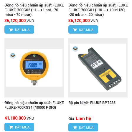
Đồng hồ hiệu chuẩn áp suất FLUKE
Đồng hồ hiệu chuẩn áp suất FLUKE
FLUKE-700G02 (-1 ~ +1 psi, -70
FLUKE-700G01 (-10 ~ + 10 inH2O,
mbar~70 mbar)
-20 mbar ~ 20 mbar)
36,120,000
36,120,000
VND
VND
ĐẶT MUA
ĐẶT MUA
Đồng hồ hiệu chuẩn áp suất FLUKE
Bộ pin NiMH FLUKE BP7235
FLUKE-700RG31 (10000 PSIG)
41,180,000
Liên hệ
VND
Giá:
ĐẶT MUA
ĐẶT MUA