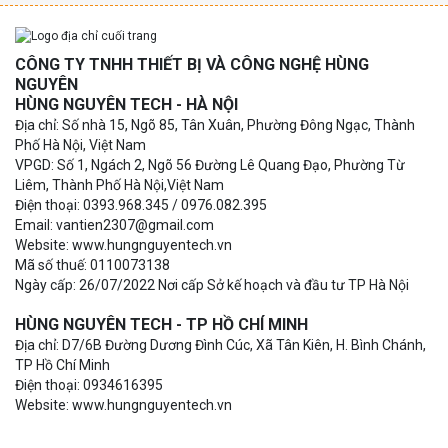
CÔNG TY TNHH THIẾT BỊ VÀ CÔNG NGHỆ HÙNG
NGUYÊN
HÙNG NGUYÊN TECH - HÀ NỘI
Địa chỉ: Số nhà 15, Ngõ 85, Tân Xuân, Phường Đông Ngạc, Thành
Phố Hà Nội, Việt Nam
VPGD: Số 1, Ngách 2, Ngõ 56 Đường Lê Quang Đạo, Phường Từ
Liêm, Thành Phố Hà Nội,Việt Nam
Điện thoại: 0393.968.345 / 0976.082.395
Email: vantien2307@gmail.com
Website: www.hungnguyentech.vn
Mã số thuế: 0110073138
Ngày cấp: 26/07/2022 Nơi cấp Sở kế hoạch và đầu tư TP Hà Nội
HÙNG NGUYÊN TECH - TP HỒ CHÍ MINH
Địa chỉ: D7/6B Đường Dương Đình Cúc, Xã Tân Kiên, H. Bình Chánh,
TP Hồ Chí Minh
Điện thoại: 0934616395
Website: www.hungnguyentech.vn