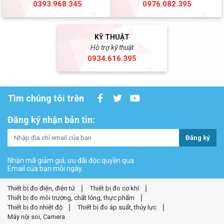
0393.968.345
0976.082.395
KỸ THUẬT
Hỗ trợ kỹ thuật
0934.616.395
Tìm chúng tôi trên
Đăng ký nhận bản tin:
Đăng ký
Nhận mã giảm giá, ưu đãi độc quyền qua
Email của bạn mỗi ngày.
Thiết bị đo điện, điện tử
Thiết bị đo cơ khí
Thiết bị đo môi trường, chất lỏng, thực phẩm
Thiết bị đo nhiệt độ
Thiết bị đo áp suất, thủy lực
Máy nội soi, Camera