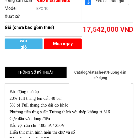
Hãng sản xuất
R&D Instruments
Yêu cầu báo giá
Model
EPC 10
Xuất xứ
Giá (chưa bao gồm thuế)
17,542,000
VND
Thêm
vào
Mua ngay
giỏ
hàng
THÔNG SỐ KỸ THUẬT
Catalog/datasheet/Hướng dẫn
sử dụng
Báo động quá áp :
20% full thang lên đến 40 bar
5% of Full thang cho dải đo khác
Phương tiện ứng suất: Tương thích với thép không rỉ 316
Cực đầu vào dòng điện
Bảo vệ: cầu chì: 100mA / 250V
Hiển thị: màn hình hiển thị chữ và số