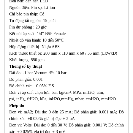
Đèn nền: đèn nền LED
Nguồn điện: Pin sạc Li-ion
Chỉ báo pin thấp: Có
Tự động tắt nguồn: 15 phút
Pin dự phòng : 20 giờ
Kết nối áp suất: 1/4" BSP Female
Nhiệt độ vận hành: 10 đến 50°C
Hộp đựng thiết bị: Nhựa ABS
Kích thước thiết bị: 200 mm x 110 mm x 60 / 35 mm (LxWxD)
Khối lượng: 550 gms.
Thông số kỹ thuật
Dải đo: -1 bar Vacuum đến 10 bar
Độ phân giải: 0.001
Độ chính xác: ±0.05% F.S.
Đơn vị áp suất chọn lựa: bar, kg/cm², MPa, mH2O, atm,
psi, inHg, ftH2O, kPa, inH2O,mmHg, mbar, cmH2O, mmH2O
Phép đo
Đơn vị: mA2; Dải đo: 0 đến 25 mA; Độ phân giải: 0.001 mA; Độ
chính xác: ±0.025% giá trị đọc + 3 µA
Đơn vị: Volts; Dải đo: 0 đến 30 V; Độ phân giải: 0.001 V; Độ chính
xác: ±0.025% giá trị đọc + 3 mV