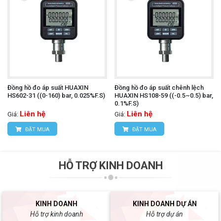
Đồng hồ đo áp suất HUAXIN
Đồng hồ đo áp suất chênh lệch
HS602-31 ((0-160) bar, 0.025%F.S)
HUAXIN HS108-59 ((-0.5~0.5) bar,
0.1%F.S)
Liên hệ
Liên hệ
Giá:
Giá:
ĐẶT MUA
ĐẶT MUA
HỖ TRỢ KINH DOANH
KINH DOANH
KINH DOANH DỰ ÁN
Hỗ trợ kinh doanh
Hỗ trợ dự án