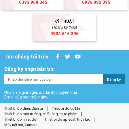
0393.968.345
0976.082.395
KỸ THUẬT
Hỗ trợ kỹ thuật
0934.616.395
Tìm chúng tôi trên
Đăng ký nhận bản tin:
Đăng ký
Nhận mã giảm giá, ưu đãi độc quyền qua
Email của bạn mỗi ngày.
Thiết bị đo điện, điện tử
Thiết bị đo cơ khí
Thiết bị đo môi trường, chất lỏng, thực phẩm
Thiết bị đo nhiệt độ
Thiết bị đo áp suất, thủy lực
Máy nội soi, Camera