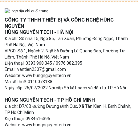
CÔNG TY TNHH THIẾT BỊ VÀ CÔNG NGHỆ HÙNG
NGUYÊN
HÙNG NGUYÊN TECH - HÀ NỘI
Địa chỉ: Số nhà 15, Ngõ 85, Tân Xuân, Phường Đông Ngạc, Thành
Phố Hà Nội, Việt Nam
VPGD: Số 1, Ngách 2, Ngõ 56 Đường Lê Quang Đạo, Phường Từ
Liêm, Thành Phố Hà Nội,Việt Nam
Điện thoại: 0393.968.345 / 0976.082.395
Email: vantien2307@gmail.com
Website: www.hungnguyentech.vn
Mã số thuế: 0110073138
Ngày cấp: 26/07/2022 Nơi cấp Sở kế hoạch và đầu tư TP Hà Nội
HÙNG NGUYÊN TECH - TP HỒ CHÍ MINH
Địa chỉ: D7/6B Đường Dương Đình Cúc, Xã Tân Kiên, H. Bình Chánh,
TP Hồ Chí Minh
Điện thoại: 0934616395
Website: www.hungnguyentech.vn