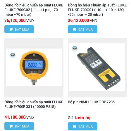
Đồng hồ hiệu chuẩn áp suất FLUKE
Đồng hồ hiệu chuẩn áp suất FLUKE
FLUKE-700G02 (-1 ~ +1 psi, -70
FLUKE-700G01 (-10 ~ + 10 inH2O,
mbar~70 mbar)
-20 mbar ~ 20 mbar)
36,120,000
36,120,000
VND
VND
ĐẶT MUA
ĐẶT MUA
Đồng hồ hiệu chuẩn áp suất FLUKE
Bộ pin NiMH FLUKE BP7235
FLUKE-700RG31 (10000 PSIG)
41,180,000
Liên hệ
VND
Giá:
ĐẶT MUA
ĐẶT MUA