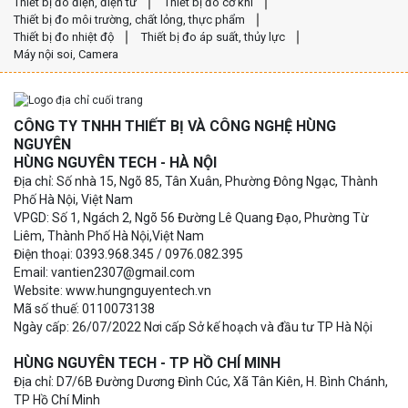
Thiết bị đo điện, điện tử
Thiết bị đo cơ khí
Thiết bị đo môi trường, chất lỏng, thực phẩm
Thiết bị đo nhiệt độ
Thiết bị đo áp suất, thủy lực
Máy nội soi, Camera
CÔNG TY TNHH THIẾT BỊ VÀ CÔNG NGHỆ HÙNG
NGUYÊN
HÙNG NGUYÊN TECH - HÀ NỘI
Địa chỉ: Số nhà 15, Ngõ 85, Tân Xuân, Phường Đông Ngạc, Thành
Phố Hà Nội, Việt Nam
VPGD: Số 1, Ngách 2, Ngõ 56 Đường Lê Quang Đạo, Phường Từ
Liêm, Thành Phố Hà Nội,Việt Nam
Điện thoại: 0393.968.345 / 0976.082.395
Email: vantien2307@gmail.com
Website: www.hungnguyentech.vn
Mã số thuế: 0110073138
Ngày cấp: 26/07/2022 Nơi cấp Sở kế hoạch và đầu tư TP Hà Nội
HÙNG NGUYÊN TECH - TP HỒ CHÍ MINH
Địa chỉ: D7/6B Đường Dương Đình Cúc, Xã Tân Kiên, H. Bình Chánh,
TP Hồ Chí Minh