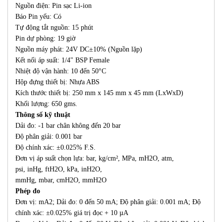
Nguồn điện: Pin sạc Li-ion
Báo Pin yếu: Có
Tự động tắt nguồn: 15 phút
Pin dự phòng: 19 giờ
Nguồn máy phát: 24V DC±10% (Nguồn lặp)
Kết nối áp suất: 1/4" BSP Female
Nhiệt độ vận hành: 10 đến 50°C
Hộp đựng thiết bị: Nhựa ABS
Kích thước thiết bị: 250 mm x 145 mm x 45 mm (LxWxD)
Khối lượng: 650 gms.
Thông số kỹ thuật
Dải đo: -1 bar chân không đến 20 bar
Độ phân giải: 0.001 bar
Độ chính xác: ±0.025% F.S.
Đơn vị áp suất chọn lựa: bar, kg/cm², MPa, mH2O, atm,
psi, inHg, ftH2O, kPa, inH2O,
mmHg, mbar, cmH2O, mmH2O
Phép đo
Đơn vị: mA2; Dải đo: 0 đến 50 mA; Độ phân giải: 0.001 mA; Độ
chính xác: ±0.025% giá trị đọc + 10 µA