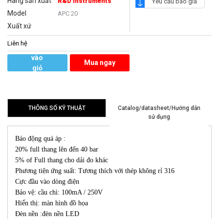
Hãng sản xuất
R&D Instruments
Yêu cầu báo giá
Model
APC 20
Xuất xứ
Liên hệ
Thêm
vào
Mua ngay
giỏ
hàng
THÔNG SỐ KỸ THUẬT
Catalog/datasheet/Hướng dẫn
sử dụng
Báo động quá áp :
20% full thang lên đến 40 bar
5% of Full thang cho dải đo khác
Phương tiện ứng suất: Tương thích với thép không rỉ 316
Cực đầu vào dòng điện
Bảo vệ: cầu chì: 100mA / 250V
Hiển thị: màn hình đồ họa
Đèn nền :đèn nền LED