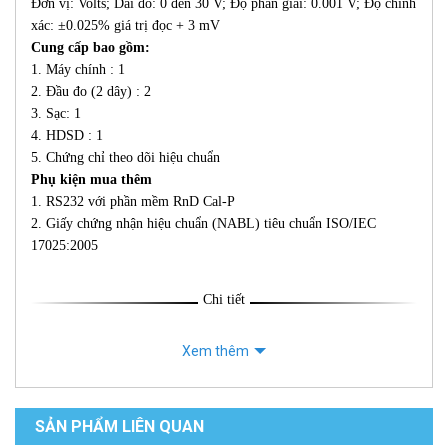
Đơn vị: Volts; Dải đo: 0 đến 30 V; Độ phân giải: 0.001 V; Độ chính
xác: ±0.025% giá trị đọc + 3 mV
Cung cấp bao gồm:
1. Máy chính : 1
2. Đầu đo (2 dây) : 2
3. Sạc: 1
4. HDSD : 1
5. Chứng chỉ theo dõi hiệu chuẩn
Phụ kiện mua thêm
1. RS232 với phần mềm RnD Cal-P
2. Giấy chứng nhận hiệu chuẩn (NABL) tiêu chuẩn ISO/IEC
17025:2005
Chi tiết
Xem thêm
SẢN PHẨM LIÊN QUAN