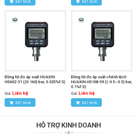
ĐẶT MUA
ĐẶT MUA
Đồng hồ đo áp suất HUAXIN
Đồng hồ đo áp suất chênh lệch
HS602-31 ((0-160) bar, 0.025%F.S)
HUAXIN HS108-59 ((-0.5~0.5) bar,
0.1%F.S)
Liên hệ
Liên hệ
Giá:
Giá:
ĐẶT MUA
ĐẶT MUA
HỖ TRỢ KINH DOANH