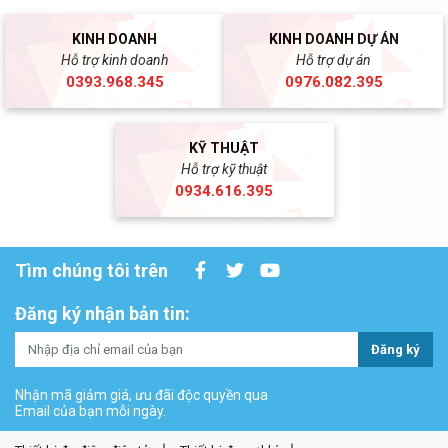
KINH DOANH
KINH DOANH DỰ ÁN
Hỗ trợ kinh doanh
Hỗ trợ dự án
0393.968.345
0976.082.395
KỸ THUẬT
Hỗ trợ kỹ thuật
0934.616.395
Tìm chúng tôi trên
Đăng ký nhận bản tin:
Đăng ký
Nhận mã giảm giá, ưu đãi độc quyền qua
Email của bạn mỗi ngày.