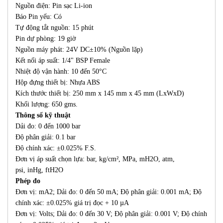
Nguồn điện: Pin sạc Li-ion
Báo Pin yếu: Có
Tự động tắt nguồn: 15 phút
Pin dự phòng: 19 giờ
Nguồn máy phát: 24V DC±10% (Nguồn lặp)
Kết nối áp suất: 1/4" BSP Female
Nhiệt độ vận hành: 10 đến 50°C
Hộp đựng thiết bị: Nhựa ABS
Kích thước thiết bị: 250 mm x 145 mm x 45 mm (LxWxD)
Khối lượng: 650 gms.
Thông số kỹ thuật
Dải đo: 0 đến 1000 bar
Độ phân giải: 0.1 bar
Độ chính xác: ±0.025% F.S.
Đơn vị áp suất chọn lựa: bar, kg/cm², MPa, mH2O, atm,
psi, inHg, ftH2O
Phép đo
Đơn vị: mA2; Dải đo: 0 đến 50 mA; Độ phân giải: 0.001 mA; Độ
chính xác: ±0.025% giá trị đọc + 10 µA
Đơn vị: Volts; Dải đo: 0 đến 30 V; Độ phân giải: 0.001 V; Độ chính