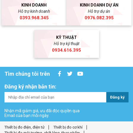
KINH DOANH
KINH DOANH DỰ ÁN
Hỗ trợ kinh doanh
Hỗ trợ dự án
0393.968.345
0976.082.395
KỸ THUẬT
Hỗ trợ kỹ thuật
0934.616.395
Tìm chúng tôi trên
Đăng ký nhận bản tin:
Đăng ký
Nhận mã giảm giá, ưu đãi độc quyền qua
Email của bạn mỗi ngày.
Thiết bị đo điện, điện tử
Thiết bị đo cơ khí
Thiết bị đo môi trường, chất lỏng, thực phẩm