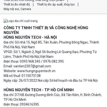
Thiết bị đo nhiệt độ
Thiết bị đo áp suất, thủy lực
Máy nội soi, Camera
CÔNG TY TNHH THIẾT BỊ VÀ CÔNG NGHỆ HÙNG
NGUYÊN
HÙNG NGUYÊN TECH - HÀ NỘI
Địa chỉ: Số nhà 15, Ngõ 85, Tân Xuân, Phường Đông Ngạc, Thành
Phố Hà Nội, Việt Nam
VPGD: Số 1, Ngách 2, Ngõ 56 Đường Lê Quang Đạo, Phường Từ
Liêm, Thành Phố Hà Nội,Việt Nam
Điện thoại: 0393.968.345 / 0976.082.395
Email: vantien2307@gmail.com
Website: www.hungnguyentech.vn
Mã số thuế: 0110073138
Ngày cấp: 26/07/2022 Nơi cấp Sở kế hoạch và đầu tư TP Hà Nội
HÙNG NGUYÊN TECH - TP HỒ CHÍ MINH
Địa chỉ: D7/6B Đường Dương Đình Cúc, Xã Tân Kiên, H. Bình Chánh,
TP Hồ Chí Minh
Điện thoại: 0934616395