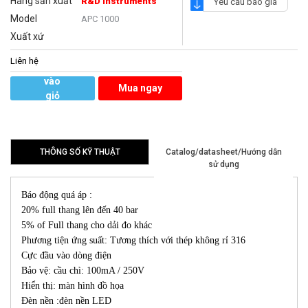
Hãng sản xuất
R&D Instruments
Yêu cầu báo giá
Model
APC 1000
Xuất xứ
Liên hệ
Thêm
vào
Mua ngay
giỏ
hàng
THÔNG SỐ KỸ THUẬT
Catalog/datasheet/Hướng dẫn
sử dụng
Báo động quá áp :
20% full thang lên đến 40 bar
5% of Full thang cho dải đo khác
Phương tiện ứng suất: Tương thích với thép không rỉ 316
Cực đầu vào dòng điện
Bảo vệ: cầu chì: 100mA / 250V
Hiển thị: màn hình đồ họa
Đèn nền :đèn nền LED