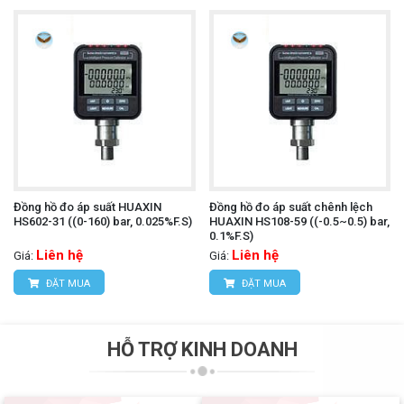
Đồng hồ đo áp suất HUAXIN
Đồng hồ đo áp suất chênh lệch
HS602-31 ((0-160) bar, 0.025%F.S)
HUAXIN HS108-59 ((-0.5~0.5) bar,
0.1%F.S)
Liên hệ
Liên hệ
Giá:
Giá:
ĐẶT MUA
ĐẶT MUA
HỖ TRỢ KINH DOANH