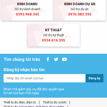
KINH DOANH
KINH DOANH DỰ ÁN
Hỗ trợ kinh doanh
Hỗ trợ dự án
0393.968.345
0976.082.395
KỸ THUẬT
Hỗ trợ kỹ thuật
0934.616.395
Tìm chúng tôi trên
Đăng ký nhận bản tin:
Đăng ký
Nhận mã giảm giá, ưu đãi độc quyền qua
Email của bạn mỗi ngày.
Thiết bị đo điện, điện tử
Thiết bị đo cơ khí
Thiết bị đo môi trường, chất lỏng, thực phẩm