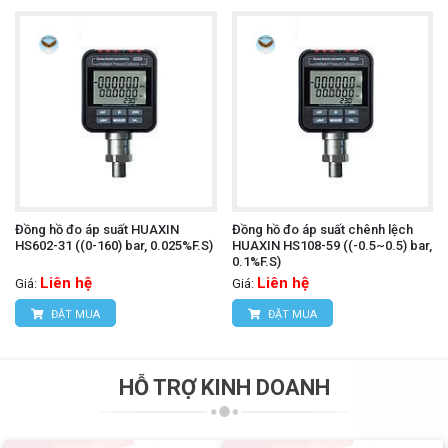
Đồng hồ đo áp suất HUAXIN
Đồng hồ đo áp suất chênh lệch
HS602-31 ((0-160) bar, 0.025%F.S)
HUAXIN HS108-59 ((-0.5~0.5) bar,
0.1%F.S)
Liên hệ
Liên hệ
Giá:
Giá:
ĐẶT MUA
ĐẶT MUA
HỖ TRỢ KINH DOANH