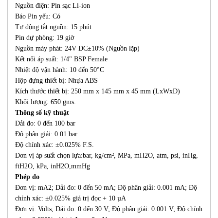
Nguồn điện: Pin sạc Li-ion
Báo Pin yếu: Có
Tự động tắt nguồn: 15 phút
Pin dự phòng: 19 giờ
Nguồn máy phát: 24V DC±10% (Nguồn lặp)
Kết nối áp suất: 1/4" BSP Female
Nhiệt độ vận hành: 10 đến 50°C
Hộp đựng thiết bị: Nhựa ABS
Kích thước thiết bị: 250 mm x 145 mm x 45 mm (LxWxD)
Khối lượng: 650 gms.
Thông số kỹ thuật
Dải đo: 0 đến 100 bar
Độ phân giải: 0.01 bar
Độ chính xác: ±0.025% F.S.
Đơn vị áp suất chọn lựa:bar, kg/cm², MPa, mH2O, atm, psi, inHg,
ftH2O, kPa, inH2O,mmHg
Phép đo
Đơn vị: mA2; Dải đo: 0 đến 50 mA; Độ phân giải: 0.001 mA; Độ
chính xác: ±0.025% giá trị đọc + 10 µA
Đơn vị: Volts; Dải đo: 0 đến 30 V; Độ phân giải: 0.001 V; Độ chính