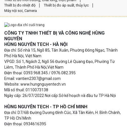
Thiết bị đo nhiệt độ
Thiết bị đo áp suất, thủy lực
Máy nội soi, Camera
CÔNG TY TNHH THIẾT BỊ VÀ CÔNG NGHỆ HÙNG
NGUYÊN
HÙNG NGUYÊN TECH - HÀ NỘI
Địa chỉ: Số nhà 15, Ngõ 85, Tân Xuân, Phường Đông Ngạc, Thành
Phố Hà Nội, Việt Nam
VPGD: Số 1, Ngách 2, Ngõ 56 Đường Lê Quang Đạo, Phường Từ
Liêm, Thành Phố Hà Nội,Việt Nam
Điện thoại: 0393.968.345 / 0976.082.395
Email: vantien2307@gmail.com
Website: www.hungnguyentech.vn
Mã số thuế: 0110073138
Ngày cấp: 26/07/2022 Nơi cấp Sở kế hoạch và đầu tư TP Hà Nội
HÙNG NGUYÊN TECH - TP HỒ CHÍ MINH
Địa chỉ: D7/6B Đường Dương Đình Cúc, Xã Tân Kiên, H. Bình Chánh,
TP Hồ Chí Minh
Điện thoại: 0934616395