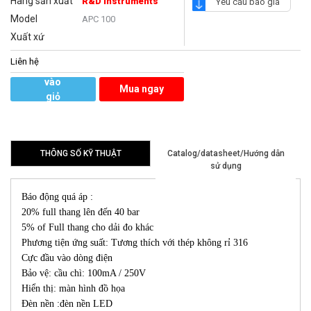
Hãng sản xuất
R&D Instruments
Yêu cầu báo giá
Model
APC 100
Xuất xứ
Liên hệ
Thêm
vào
Mua ngay
giỏ
hàng
THÔNG SỐ KỸ THUẬT
Catalog/datasheet/Hướng dẫn
sử dụng
Báo động quá áp :
20% full thang lên đến 40 bar
5% of Full thang cho dải đo khác
Phương tiện ứng suất: Tương thích với thép không rỉ 316
Cực đầu vào dòng điện
Bảo vệ: cầu chì: 100mA / 250V
Hiển thị: màn hình đồ họa
Đèn nền :đèn nền LED