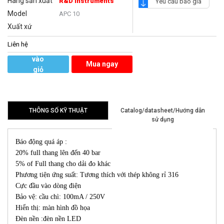
Hãng sản xuất
R&D Instruments
Yêu cầu báo giá
Model
APC 10
Xuất xứ
Liên hệ
Thêm
vào
Mua ngay
giỏ
hàng
THÔNG SỐ KỸ THUẬT
Catalog/datasheet/Hướng dẫn
sử dụng
Báo động quá áp :
20% full thang lên đến 40 bar
5% of Full thang cho dải đo khác
Phương tiện ứng suất: Tương thích với thép không rỉ 316
Cực đầu vào dòng điện
Bảo vệ: cầu chì: 100mA / 250V
Hiển thị: màn hình đồ họa
Đèn nền :đèn nền LED