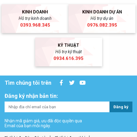
KINH DOANH
KINH DOANH DỰ ÁN
Hỗ trợ kinh doanh
Hỗ trợ dự án
0393.968.345
0976.082.395
KỸ THUẬT
Hỗ trợ kỹ thuật
0934.616.395
Tìm chúng tôi trên
Đăng ký nhận bản tin:
Đăng ký
Nhận mã giảm giá, ưu đãi độc quyền qua
Email của bạn mỗi ngày.