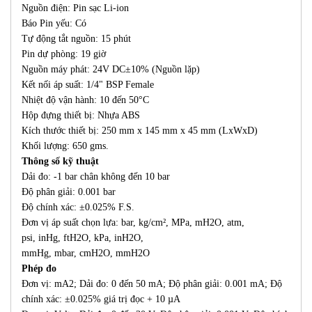
Nguồn điện: Pin sạc Li-ion
Báo Pin yếu: Có
Tự động tắt nguồn: 15 phút
Pin dự phòng: 19 giờ
Nguồn máy phát: 24V DC±10% (Nguồn lặp)
Kết nối áp suất: 1/4" BSP Female
Nhiệt độ vận hành: 10 đến 50°C
Hộp đựng thiết bị: Nhựa ABS
Kích thước thiết bị: 250 mm x 145 mm x 45 mm (LxWxD)
Khối lượng: 650 gms.
Thông số kỹ thuật
Dải đo: -1 bar chân không đến 10 bar
Độ phân giải: 0.001 bar
Độ chính xác: ±0.025% F.S.
Đơn vị áp suất chọn lựa: bar, kg/cm², MPa, mH2O, atm,
psi, inHg, ftH2O, kPa, inH2O,
mmHg, mbar, cmH2O, mmH2O
Phép đo
Đơn vị: mA2; Dải đo: 0 đến 50 mA; Độ phân giải: 0.001 mA; Độ
chính xác: ±0.025% giá trị đọc + 10 µA