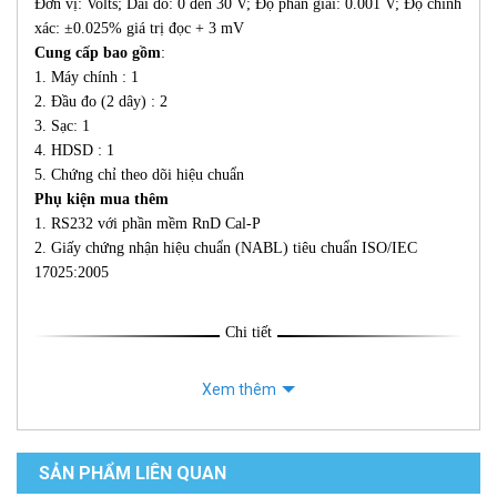
Đơn vị: Volts; Dải đo: 0 đến 30 V; Độ phân giải: 0.001 V; Độ chính
xác: ±0.025% giá trị đọc + 3 mV
Cung cấp bao gồm
:
1. Máy chính : 1
2. Đầu đo (2 dây) : 2
3. Sạc: 1
4. HDSD : 1
5. Chứng chỉ theo dõi hiệu chuẩn
Phụ kiện mua thêm
1. RS232 với phần mềm RnD Cal-P
2. Giấy chứng nhận hiệu chuẩn (NABL) tiêu chuẩn ISO/IEC
17025:2005
Chi tiết
Xem thêm
SẢN PHẨM LIÊN QUAN