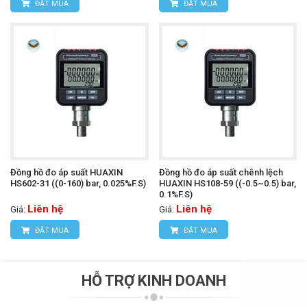
ĐẶT MUA
ĐẶT MUA
Đồng hồ đo áp suất HUAXIN
Đồng hồ đo áp suất chênh lệch
HS602-31 ((0-160) bar, 0.025%F.S)
HUAXIN HS108-59 ((-0.5~0.5) bar,
0.1%F.S)
Liên hệ
Liên hệ
Giá:
Giá:
ĐẶT MUA
ĐẶT MUA
HỖ TRỢ KINH DOANH