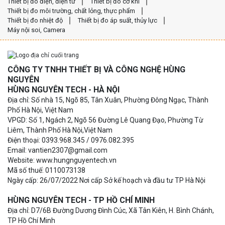
Thiết bị đo điện, điện tử
Thiết bị đo cơ khí
Thiết bị đo môi trường, chất lỏng, thực phẩm
Thiết bị đo nhiệt độ
Thiết bị đo áp suất, thủy lực
Máy nội soi, Camera
CÔNG TY TNHH THIẾT BỊ VÀ CÔNG NGHỆ HÙNG
NGUYÊN
HÙNG NGUYÊN TECH - HÀ NỘI
Địa chỉ: Số nhà 15, Ngõ 85, Tân Xuân, Phường Đông Ngạc, Thành
Phố Hà Nội, Việt Nam
VPGD: Số 1, Ngách 2, Ngõ 56 Đường Lê Quang Đạo, Phường Từ
Liêm, Thành Phố Hà Nội,Việt Nam
Điện thoại: 0393.968.345 / 0976.082.395
Email: vantien2307@gmail.com
Website: www.hungnguyentech.vn
Mã số thuế: 0110073138
Ngày cấp: 26/07/2022 Nơi cấp Sở kế hoạch và đầu tư TP Hà Nội
HÙNG NGUYÊN TECH - TP HỒ CHÍ MINH
Địa chỉ: D7/6B Đường Dương Đình Cúc, Xã Tân Kiên, H. Bình Chánh,
TP Hồ Chí Minh