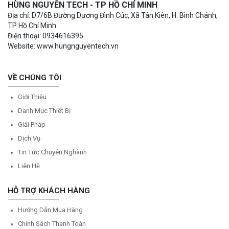
HÙNG NGUYÊN TECH - TP HỒ CHÍ MINH
Địa chỉ: D7/6B Đường Dương Đình Cúc, Xã Tân Kiên, H. Bình Chánh,
TP Hồ Chí Minh
Điện thoại: 0934616395
Website: www.hungnguyentech.vn
VỀ CHÚNG TÔI
Giới Thiệu
Danh Mục Thiết Bị
Giải Pháp
Dịch Vụ
Tin Tức Chuyên Nghành
Liên Hệ
HỖ TRỢ KHÁCH HÀNG
Hướng Dẫn Mua Hàng
Chính Sách Thanh Toán