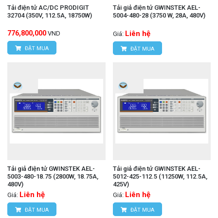
Tải điện tử AC/DC PRODIGIT
Tải giả điện tử GWINSTEK AEL-
32704 (350V, 112.5A, 18750W)
5004-480-28 (3750 W, 28A, 480V)
776,800,000
Liên hệ
VND
Giá:
ĐẶT MUA
ĐẶT MUA
Tải giả điện tử GWINSTEK AEL-
Tải giả điện tử GWINSTEK AEL-
5003-480-18.75 (2800W, 18.75A,
5012-425-112.5 (11250W, 112.5A,
480V)
425V)
Liên hệ
Liên hệ
Giá:
Giá:
ĐẶT MUA
ĐẶT MUA