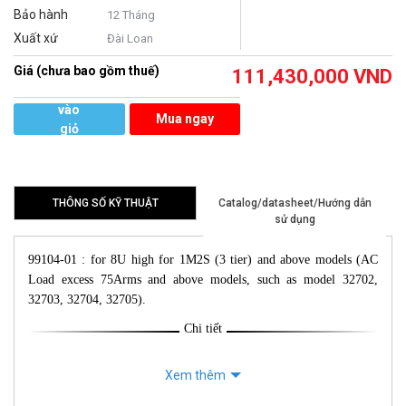
Bảo hành
12 Tháng
Xuất xứ
Đài Loan
Giá (chưa bao gồm thuế)
111,430,000
VND
Thêm
vào
Mua ngay
giỏ
hàng
THÔNG SỐ KỸ THUẬT
Catalog/datasheet/Hướng dẫn
sử dụng
99104-01 : for 8U high for 1M2S (3 tier) and above models (AC
Load excess 75Arms and above models, such as model 32702,
32703, 32704, 32705).
Chi tiết
Xem thêm