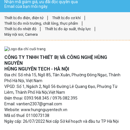
Nhận mã giảm giá, ưu đãi độc quyền qua
Email của bạn mỗi ngày.
Thiết bị đo điện, điện tử
Thiết bị đo cơ khí
Thiết bị đo môi trường, chất lỏng, thực phẩm
Thiết bị đo nhiệt độ
Thiết bị đo áp suất, thủy lực
Máy nội soi, Camera
CÔNG TY TNHH THIẾT BỊ VÀ CÔNG NGHỆ HÙNG
NGUYÊN
HÙNG NGUYÊN TECH - HÀ NỘI
Địa chỉ: Số nhà 15, Ngõ 85, Tân Xuân, Phường Đông Ngạc, Thành
Phố Hà Nội, Việt Nam
VPGD: Số 1, Ngách 2, Ngõ 56 Đường Lê Quang Đạo, Phường Từ
Liêm, Thành Phố Hà Nội,Việt Nam
Điện thoại: 0393.968.345 / 0976.082.395
Email: vantien2307@gmail.com
Website: www.hungnguyentech.vn
Mã số thuế: 0110073138
Ngày cấp: 26/07/2022 Nơi cấp Sở kế hoạch và đầu tư TP Hà Nội