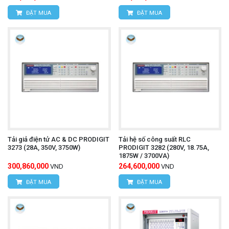
ĐẶT MUA
ĐẶT MUA
Tải giả điện tử AC & DC PRODIGIT
Tải hệ số công suất RLC
3273 (28A, 350V, 3750W)
PRODIGIT 3282 (280V, 18.75A,
1875W / 3700VA)
300,860,000
264,600,000
VND
VND
ĐẶT MUA
ĐẶT MUA