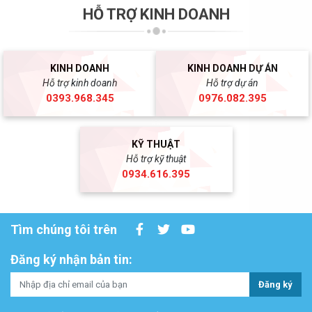
HỖ TRỢ KINH DOANH
KINH DOANH
KINH DOANH DỰ ÁN
Hỗ trợ kinh doanh
Hỗ trợ dự án
0393.968.345
0976.082.395
KỸ THUẬT
Hỗ trợ kỹ thuật
0934.616.395
Tìm chúng tôi trên
Đăng ký nhận bản tin:
Đăng ký